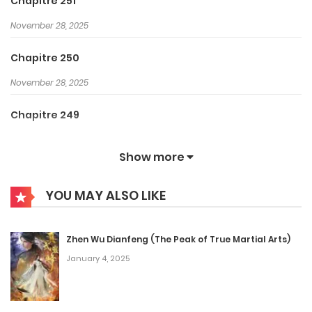
Chapitre 251
Grayman, Dī Gureiman, Thầy trừ tà, ד.גריי-מן, ·格雷少年. This
November 28, 2025
series was written by Katsura Hoshino and illustrations by
Katsura Hoshino. D Gray Man Webtoon is about Action,
Chapitre 250
Aventure, Comédie, Drame, Fantastique, Horreur, Mystère,
November 28, 2025
Psychologie, Romance, Surnaturel, Tragédie story.
Chapitre 249
November 28, 2025
Show more
Chapitre 248
YOU MAY ALSO LIKE
November 28, 2025
Chapitre 247
Zhen Wu Dianfeng (The Peak of True Martial Arts)
November 28, 2025
January 4, 2025
Chapitre 246
November 28, 2025