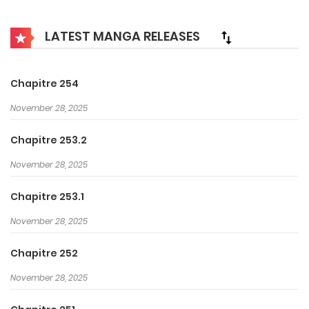
Manga List menu.
LATEST MANGA RELEASES
Le monde est sous la coupe d’entités maléfiques, issues
des expériences scientifiques d’un génie malfaisant, le
comte millénaire. Seule une lignée d’exorcistes
Chapitre 254
spécialement entrainés semblent être en mesure de
November 28, 2025
combattre ces créatures qui s’attaquent aux humains.
Chapitre 253.2
Allen Walker est l’un d’entre eux et fait partie des plus
jeunes recrues. Mais ses extraordinaires pouvoirs
November 28, 2025
trahissent aussi un terrible secret, pourquoi sa main
Chapitre 253.1
gauche est-elle celle d’un démon ? Quelle est cette
November 28, 2025
cicatrice qui le défigure, et quel lien possède-t-il avec le
comte ?
Chapitre 252
D Gray Man
November 28, 2025
Manga also known as 디 그레이맨, ดี.เกรย์-แมน, Грэй-мен, D-