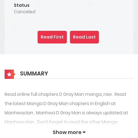
Status
Canceled
Read First
Read Last
SUMMARY
Read online full chapters D Gray Man manga, raw . Read
the latest Manga D Gray Man chapters in English at
Manhwaclan . Manhwa D Gray Man is always updated at
Manhwa clan . Don’t forget to read the other Manga
updates. A list of Manga collections Manhwaclan is in the
Show more