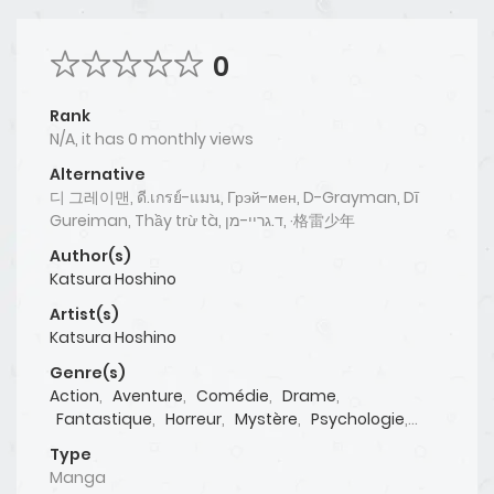
0
Rank
N/A, it has 0 monthly views
Alternative
디 그레이맨, ดี.เกรย์-แมน, Грэй-мен, D-Grayman, Dī
Gureiman, Thầy trừ tà, ד.גריי-מן, ·格雷少年
Author(s)
Katsura Hoshino
Artist(s)
Katsura Hoshino
Genre(s)
Action
,
Aventure
,
Comédie
,
Drame
,
Fantastique
,
Horreur
,
Mystère
,
Psychologie
,
Romance
,
Surnaturel
,
Tragédie
Type
Manga