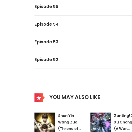
Episode 55
Episode 54
Episode 53
Episode 52
Episode 51
Episode 50
YOU MAY ALSO LIKE
Episode 49
Shen Yin
Zanting! 
Wang Zuo
Xu Chon
(Throne of
(A War
Episode 48