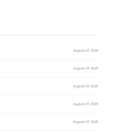
pirée dans un trou de ver par une inconnue, Jun
u, devenant la fille de la famille Jun. Après
n Mo Wuyue scellé sans connaître sa véritable
sa cultivation aux côtés de son chat mystique,
August 27, 2025
August 27, 2025
August 27, 2025
August 27, 2025
August 27, 2025