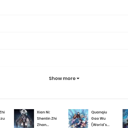
Show more
Zhi
Xian Ni:
Quanqiu
gzu
Shenlin Zhi
Gao Wu
Zhan
(World’s