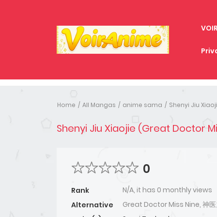
VOI
Priv
Home
All Mangas
anime sama
Shenyi Jiu Xiao
Shenyi Jiu Xiaojie (Great Doctor M
0
N/A, it has 0 monthly views
Rank
Great Doctor Miss Nine, 
Alternative