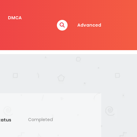
DMCA
Advanced
Completed
tatus