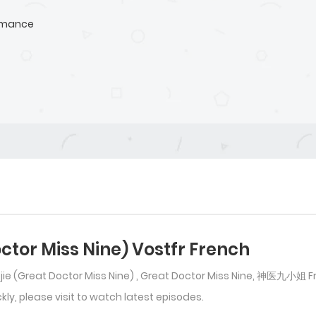
mance
octor Miss Nine) Vostfr French
jie (Great Doctor Miss Nine) , Great Doctor Miss Nine, 神医九小姐 F
ly, please visit to watch latest episodes.