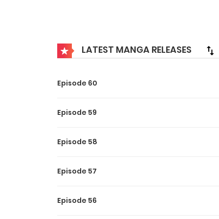
Jun Jiu, médecin et chercheuse, se retrouve vi
Jiu échange par inadvertance son âme avec elle
avoir décidé de se venger de ceux qui avaient f
LATEST MANGA RELEASES
identité. Forte d’une détermination inébranlabl
tandis que Mo Wuyue la soutient dans l’ombre m
Episode 60
Source:
Myanimelist
Episode 59
Episode 58
Episode 57
Episode 56