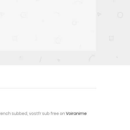
rench subbed, vostfr sub free on
Voiranime