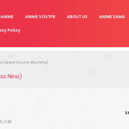
RANIME
ANIME VOSTFR
ABOUT US
ANIME SAMA
acy Policy
jie (Great Doctor Miss Nine)
iss Nine)
S
神医九小姐