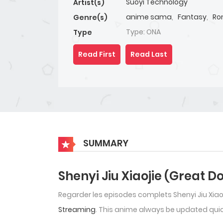
Suoyi Technology
Artist(s)
anime sama
,
Fantasy
,
Ro
Genre(s)
Type: ONA
Type
Read First
Read Last
SUMMARY
Shenyi Jiu Xiaojie (Great D
Regarder les episodes complets Shenyi Jiu Xiao
Streaming
. This anime always be updated quick