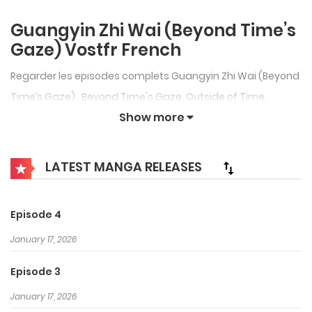
Guangyin Zhi Wai (Beyond Time’s
Gaze) Vostfr French
Regarder les episodes complets Guangyin Zhi Wai (Beyond
Time’s Gaze) , Beyond Time's Gaze, Outside of Time,
Show more
Beyond Time, Beyond the Timescape, 光阴之外 French
subbed, vostfr sub free on
Voiranime Streaming
. This
anime always be updated quickly, please visit to watch
LATEST MANGA RELEASES
latest episodes.
Le monde n’était qu’une demeure temporaire pour tous les
Episode 4
êtres, et le temps s’écoulait comme celui de voyageurs de
January 17, 2026
passage. Là où le ciel déchiré ouvrait son œil sinistre, la vie
Episode 3
périssait et des zones devenaient interdites. Dans
l’apocalypse, les conséquences survenaient, et la vie
January 17, 2026