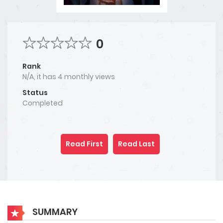
0
Rank
N/A, it has 4 monthly views
Status
Completed
Read First
Read Last
SUMMARY